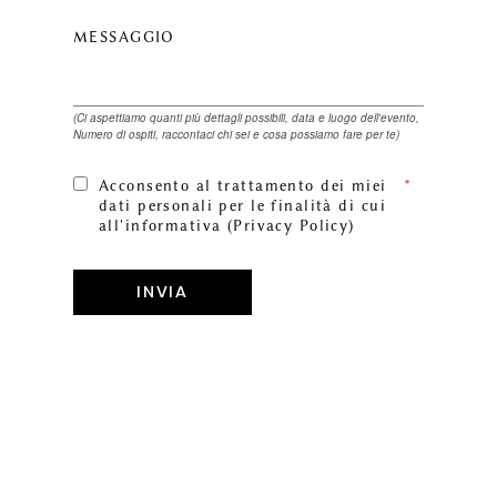
MESSAGGIO
(Ci aspettiamo quanti più dettagli possibili, data e luogo dell'evento,
Numero di ospiti, raccontaci chi sei e cosa possiamo fare per te)
Acconsento al trattamento dei miei
dati personali per le finalità di cui
all'informativa (Privacy Policy)